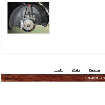
｜
HOME
｜
Works
｜
Dressup
Copyright(C) 20