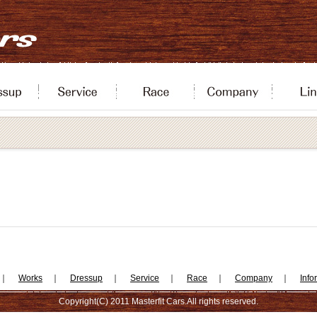
｜
Works
｜
Dressup
｜
Service
｜
Race
｜
Company
｜
Info
Copyright(C) 2011 Masterfit Cars.All rights reserved.