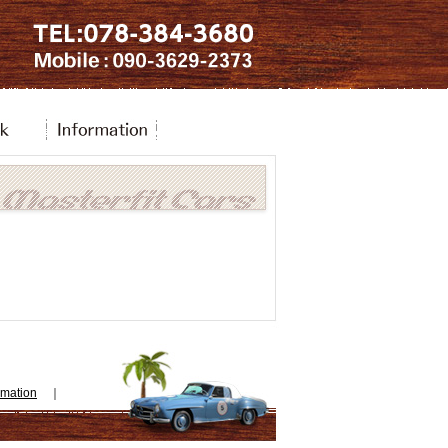
rmation
｜