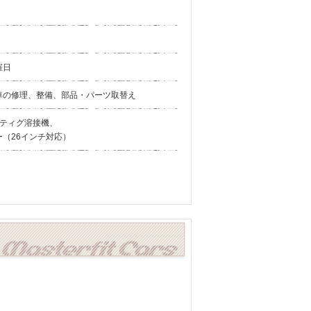
催日
車の修理、整備、部品・パーツ取替え
、ティグ溶接機、
（26インチ対応）