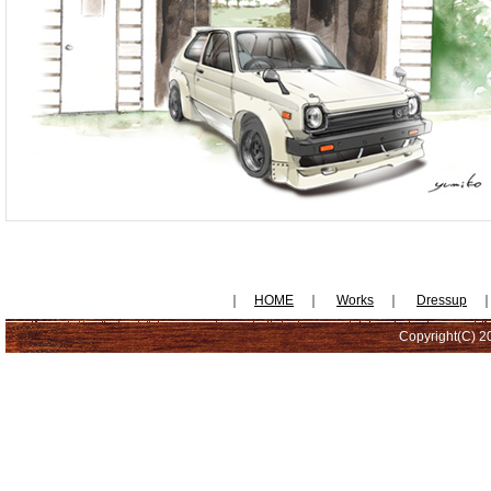
｜
HOME
｜
Works
｜
Dressup
Copyright(C) 20