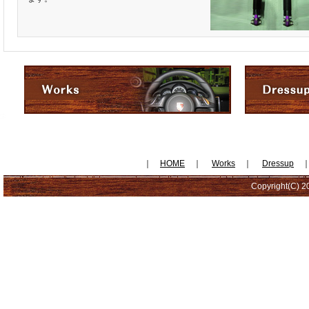
｜
HOME
｜
Works
｜
Dressup
Copyright(C) 20