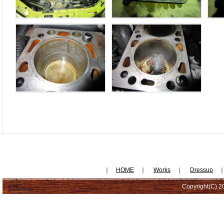
｜
HOME
｜
Works
｜
Dressup
Copyright(C) 20