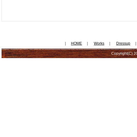
｜
HOME
｜
Works
｜
Dressup
Copyright(C) 20